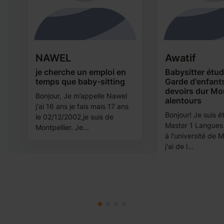
NAWEL
Awatif
u
je cherche un emploi en
Babysitter étud
temps que baby-sitting
Garde d'enfants
devoirs dur Mon
Bonjour, Je m’appelle Nawel
alentours
j'ai 16 ans je fais mais 17 ans
r
Bonjour! Je suis é
le 02/12/2002,je suis de
Master 1 Langues
Montpellier. Je...
à l'université de M
j'ai de l...