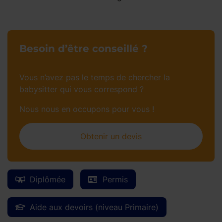
Besoin d’être conseillé ?
Vous n’avez pas le temps de chercher la
babysitter qui vous correspond ?
Nous nous en occupons pour vous !
Obtenir un devis
Diplômée
Permis
Aide aux devoirs (niveau Primaire)