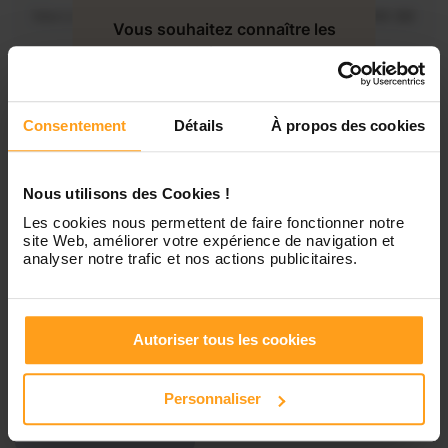
Mercredi
Disponible de 00:00 à 00:30
Vous souhaitez connaître les
disponibilités de Florence ?
Jeudi
Disponible de 00:00 à 00:00
Contactez-nous
Consentement
Détails
À propos des cookies
Vendredi
Disponible de 00:00 à 00:00
Nous utilisons des Cookies !
Samedi
Disponible de 00:00 à 00:00
Les cookies nous permettent de faire fonctionner notre
site Web, améliorer votre expérience de navigation et
analyser notre trafic et nos actions publicitaires.
Dimanche
Disponible de 00:00 à 00:00
Autoriser tous les cookies
Services proposés
Personnaliser
Garde d’enfants