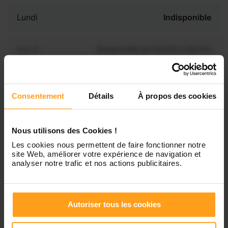
Lundi
Indisponible
Mardi
Disponible de 00:00 à 00:00
Mercredi
Disponible de 00:00 à 00:30
Vous souhaitez connaître les
Consentement
Détails
À propos des cookies
disponibilités de Caroline ?
Jeudi
Disponible de 00:00 à 00:00
Nous utilisons des Cookies !
Contactez-nous
Vendredi
Disponible de 00:00 à 00:00
Les cookies nous permettent de faire fonctionner notre
site Web, améliorer votre expérience de navigation et
analyser notre trafic et nos actions publicitaires.
Samedi
Disponible de 00:00 à 00:00
Autoriser tous les cookies
Dimanche
Disponible de 00:00 à 00:00