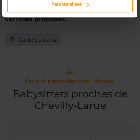
Personnaliser
Services proposés
Garde d’enfants
Ces profils pourraient vous intéresser
Babysitters proches de
Chevilly-Larue