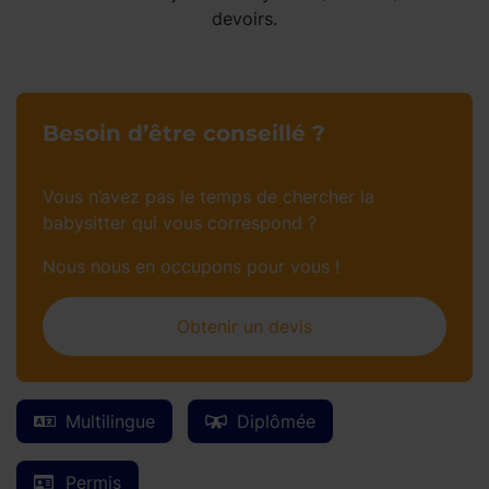
devoirs.
Besoin d’être conseillé ?
Vous n’avez pas le temps de chercher la
babysitter qui vous correspond ?
Nous nous en occupons pour vous !
Obtenir un devis
Multilingue
Diplômée
Permis