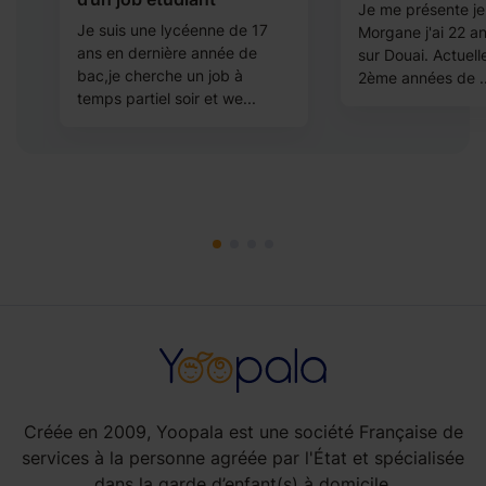
Je me présente je
Je suis une lycéenne de 17
Morgane j'ai 22 an
t
ans en dernière année de
sur Douai. Actuel
,
bac,je cherche un job à
2ème années de ..
e
temps partiel soir et we...
Créée en 2009, Yoopala est une société Française de
services à la personne agréée par l'État et spécialisée
dans la garde d’enfant(s) à domicile.