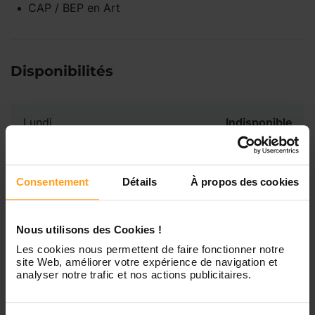
CAP / BEP
en
Art
Disponibilités
Lundi
Indisponible
Mardi
Disponible de 00:00 à 00:00
Consentement
Détails
À propos des cookies
Mercredi
Disponible de 00:00 à 00:30
Vous souhaitez connaître les
Nous utilisons des Cookies !
disponibilités de Mylene ?
Les cookies nous permettent de faire fonctionner notre
Jeudi
Disponible de 00:00 à 00:00
site Web, améliorer votre expérience de navigation et
analyser notre trafic et nos actions publicitaires.
Contactez-nous
Vendredi
Disponible de 00:00 à 00:00