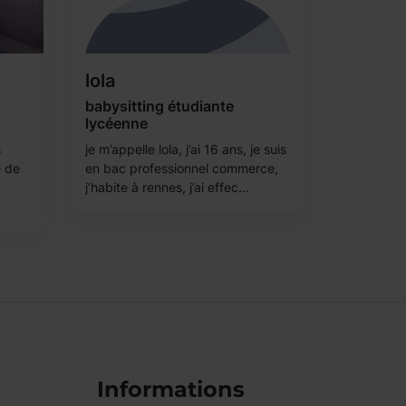
lola
babysitting étudiante
lycéenne
s
je m’appelle lola, j’ai 16 ans, je suis
e de
en bac professionnel commerce,
j’habite à rennes, j’ai effec...
Informations