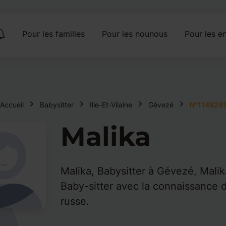
Pour les familles
Pour les nounous
Pour les en
Accueil
Babysitter
Ille-Et-Vilaine
Gévezé
N°114929
Malika
Malika, Babysitter à Gévezé, Malik
Baby-sitter avec la connaissance d
russe.