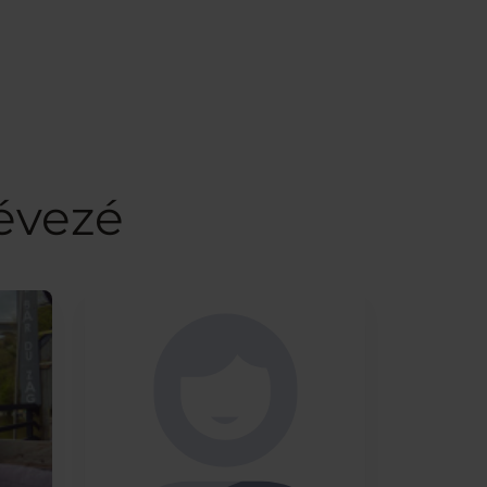
évezé