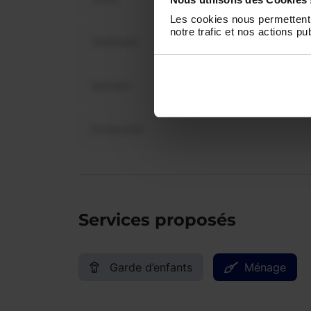
Les cookies nous permettent 
notre trafic et nos actions pub
Vendredi
Samedi
Dimanche
Services proposés
Garde d’enfants
Ménage