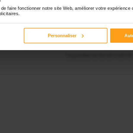
de faire fonctionner notre site Web, améliorer votre expérience 
Contactez-nous
licitaires.
Disponible de 00:00 à 00:00
Personnaliser
Auto
Disponible de 00:00 à 00:00
Disponible de 00:00 à 00:00