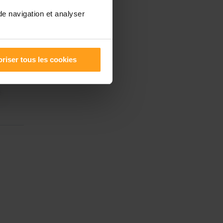
de navigation et analyser
riser tous les cookies