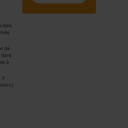
rdais
urnée
e de
 dans
ssi à
é 3
isirs.)