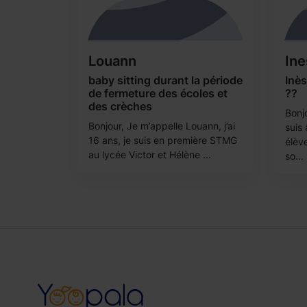
Louann
Ine
baby sitting durant la période
Inè
de fermeture des écoles et
??
des crèches
Bonjo
Bonjour, Je m’appelle Louann, j’ai
suis
16 ans, je suis en première STMG
élèv
au lycée Victor et Hélène ...
so...