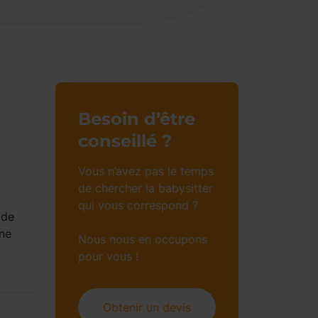
Besoin d’être
conseillé ?
Vous n’avez pas le temps
de chercher la babysitter
qui vous correspond ?
 de
une
Nous nous en occupons
pour vous !
Obtenir un devis