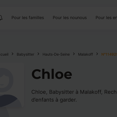
Pour les familles
Pour les nounous
Pour les en
cueil
Babysitter
Hauts-De-Seine
Malakoff
N°11492
Chloe
Chloe, Babysitter à Malakoff, Rec
d’enfants à garder.