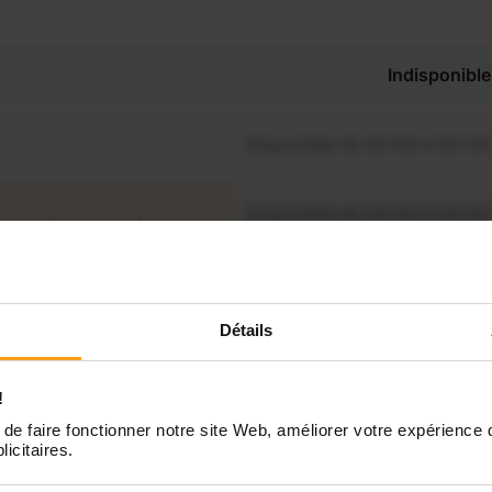
Indisponible
Disponible de 00:00 à 00:00
Disponible de 00:00 à 00:30
souhaitez connaître les
ponibilités de Chloe ?
Disponible de 00:00 à 00:00
Contactez-nous
Détails
Disponible de 00:00 à 00:00
!
Disponible de 00:00 à 00:00
de faire fonctionner notre site Web, améliorer votre expérience 
licitaires.
Disponible de 00:00 à 00:00