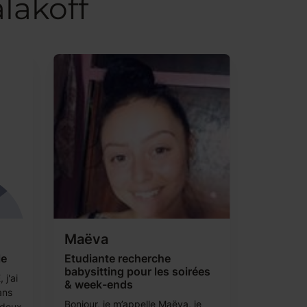
lakoff
Maëva
le
Etudiante recherche
babysitting pour les soirées
j'ai
& week-ends
ans
Bonjour, je m’appelle Maëva, je
 deux