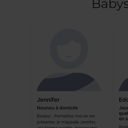
Babys
Jennifer
Ed
Nounou à domicile
Jeu
que
Bonjour , Permettez-moi de me
en 
présenter, je m’appelle Jennifer,
Bonjo
une femme gentille, responsable,