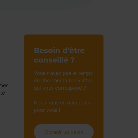
Besoin d’être
conseillé ?
Vous n’avez pas le temps
de chercher la babysitter
 mes
qui vous correspond ?
ité
Nous nous en occupons
pour vous !
Obtenir un devis