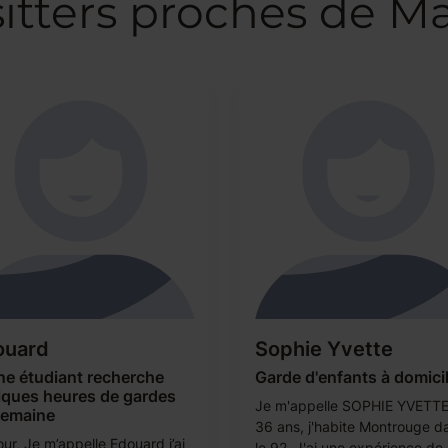
itters proches de Ma
ouard
Sophie Yvette
ne étudiant recherche
Garde d'enfants à domici
lques heures de gardes
Je m'appelle SOPHIE YVETTE, 
semaine
36 ans, j'habite Montrouge d
ur, Je m’appelle Edouard j’ai
le 92. J'ai une expérience de