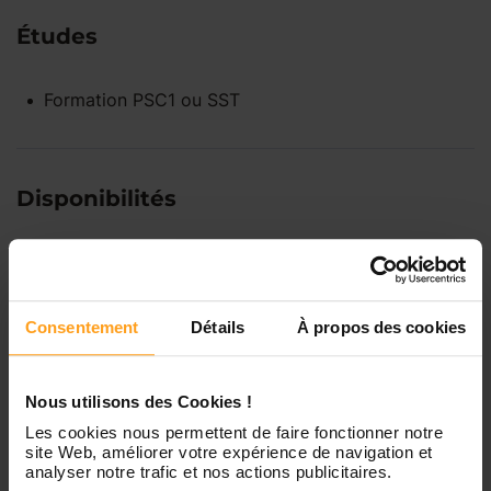
Études
Formation PSC1 ou SST
Disponibilités
Lundi
Indisponible
Consentement
Détails
À propos des cookies
Mardi
Disponible de 00:00 à 00:00
Nous utilisons des Cookies !
Mercredi
Disponible de 00:00 à 00:30
Vous souhaitez connaître les
Les cookies nous permettent de faire fonctionner notre
site Web, améliorer votre expérience de navigation et
disponibilités de Louison ?
analyser notre trafic et nos actions publicitaires.
Jeudi
Disponible de 00:00 à 00:00