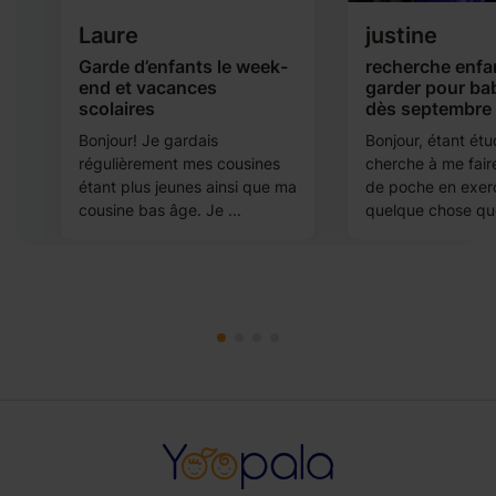
Laure
justine
Garde d’enfants le week-
recherche enfan
end et vacances
garder pour bab
et
scolaires
dès septembre
.
Bonjour! Je gardais
Bonjour, étant étu
régulièrement mes cousines
cherche à me faire
étant plus jeunes ainsi que ma
de poche en exer
cousine bas âge. Je ...
quelque chose que 