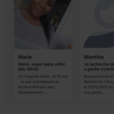
Marie
Manthia
Marie, super baby-sitter
Je recherche d
des 18h30
a garder a part
Je m'appelle Marie, j'ai 18 ans
Bonjour,bonsoir je
s
. Je suis actuellement en
Manthia j'ai 17ans,
s
terminal littéraire dans
le 30/10/2001 et 
l'établissement ...
une garde ...