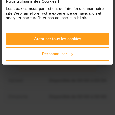
Nous utilisons des Cookies !
Les cookies nous permettent de faire fonctionner notre
site Web, améliorer votre expérience de navigation et
Mardi
Disponible de 00:00 à 00:00
analyser notre trafic et nos actions publicitaires.
Mercredi
Disponible de 00:00 à 00:30
Vous souhaitez connaître les
Autoriser tous les cookies
disponibilités de Murielle ?
Jeudi
Disponible de 00:00 à 00:00
Personnaliser
Contactez-nous
Vendredi
Disponible de 00:00 à 00:00
Samedi
Disponible de 00:00 à 00:00
Dimanche
Disponible de 00:00 à 00:00