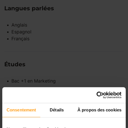
Langues parlées
Anglais
Espagnol
Français
Études
Bac +1
en
Marketing
Disponibilités
Consentement
Détails
À propos des cookies
Lundi
Indisponible