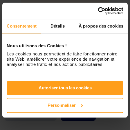
disponibilités de Yousra ?
Jeudi
Disponible de 00:00 à 00:00
Contactez-nous
Consentement
Détails
À propos des cookies
Vendredi
Disponible de 00:00 à 00:00
Nous utilisons des Cookies !
Samedi
Disponible de 00:00 à 00:00
Les cookies nous permettent de faire fonctionner notre
site Web, améliorer votre expérience de navigation et
analyser notre trafic et nos actions publicitaires.
Dimanche
Disponible de 00:00 à 00:00
Autoriser tous les cookies
Services proposés
Personnaliser
Garde d’enfants
Ménage