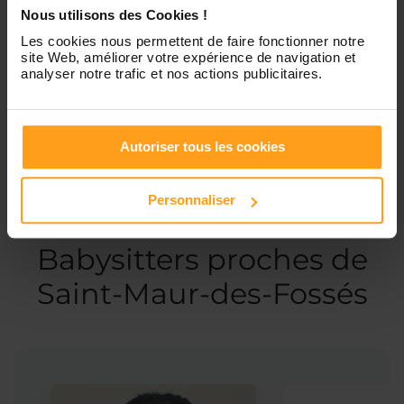
Nous utilisons des Cookies !
Les cookies nous permettent de faire fonctionner notre
Services proposés
site Web, améliorer votre expérience de navigation et
analyser notre trafic et nos actions publicitaires.
Garde d’enfants
Ménage
Autoriser tous les cookies
Personnaliser
Ces profils pourraient vous intéresser
Babysitters proches de
Saint-Maur-des-Fossés