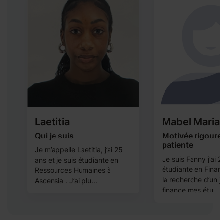
Laetitia
Mabel Mari
Qui je suis
Motivée rigour
patiente
Je m’appelle Laetitia, j’ai 25
et
Je suis Fanny j’ai
ans et je suis étudiante en
étudiante en Finan
Ressources Humaines à
he
la recherche d’un 
Ascensia . J’ai plu...
finance mes étu...