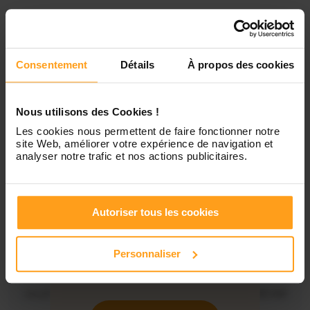
Bac +2
en
Ressources Humaines
Diplôme dans le secteur de l’enfance
Consentement
Détails
À propos des cookies
Disponibilités
Nous utilisons des Cookies !
Les cookies nous permettent de faire fonctionner notre
site Web, améliorer votre expérience de navigation et
analyser notre trafic et nos actions publicitaires.
Lundi
Indisponible
Mardi
Disponible de 00:00 à 00:00
Autoriser tous les cookies
Mercredi
Disponible de 00:00 à 00:30
Personnaliser
Vous souhaitez connaître les
disponibilités de Audrey ?
Jeudi
Disponible de 00:00 à 00:00