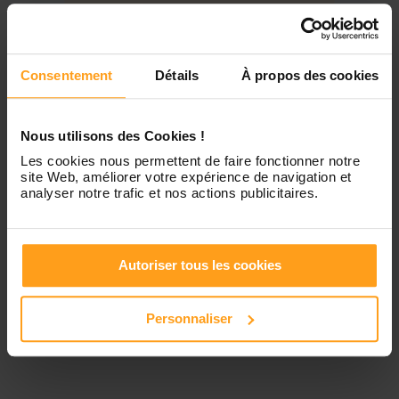
Jeudi
Disponible de 00:00 à 00:00
Contactez-nous
Vendredi
Disponible de 00:00 à 00:00
Consentement
Détails
À propos des cookies
Samedi
Disponible de 00:00 à 00:00
Nous utilisons des Cookies !
Les cookies nous permettent de faire fonctionner notre
site Web, améliorer votre expérience de navigation et
Dimanche
Disponible de 00:00 à 00:00
analyser notre trafic et nos actions publicitaires.
Services proposés
Autoriser tous les cookies
Personnaliser
Garde d’enfants
Ménage