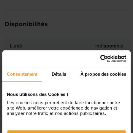
Disponibilités
Lundi
Indisponible
Mardi
Disponible de 00:00 à 00:00
Consentement
Détails
À propos des cookies
Mercredi
Disponible de 00:00 à 00:30
Vous souhaitez connaître les
disponibilités de Heather ?
Nous utilisons des Cookies !
Jeudi
Disponible de 00:00 à 00:00
Les cookies nous permettent de faire fonctionner notre
site Web, améliorer votre expérience de navigation et
Contactez-nous
analyser notre trafic et nos actions publicitaires.
Vendredi
Disponible de 00:00 à 00:00