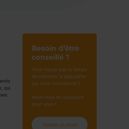
Besoin d’être
conseillé ?
Vous n’avez pas le temps
de chercher la babysitter
rends
qui vous correspond ?
, qui
 ses
Nous nous en occupons
pour vous !
Obtenir un devis