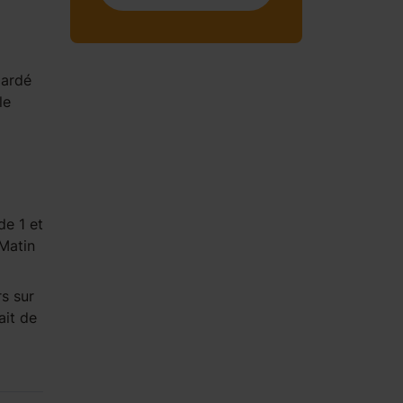
gardé
le
de 1 et
 Matin
s sur
ait de