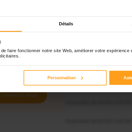
Détails
Indisponible
!
Disponible de 00:00 à 00:00
de faire fonctionner notre site Web, améliorer votre expérience 
licitaires.
Disponible de 00:00 à 00:30
souhaitez connaître les
ponibilités de Dona ?
Personnaliser
Auto
Disponible de 00:00 à 00:00
Contactez-nous
Disponible de 00:00 à 00:00
Disponible de 00:00 à 00:00