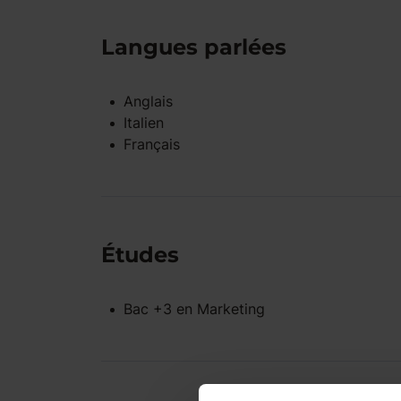
Langues parlées
Anglais
Italien
Français
Études
Bac +3
en
Marketing