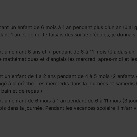
ant un enfant
de 6 mois à 1 an
pendant
plus d'un an
(J'ai 
ant 1 an et demi. Je faisais des sortie d'écoles, je donnais 
t un enfant
6 ans et +
pendant
de 6 à 11 mois
(J'aidais un
 mathématiques et d'anglais les mercredi après-midi et les
t un enfant
de 1 à 2 ans
pendant
de 4 à 5 mois
(2 enfants 
 âgé à la crèche. Les mercredis dans la journées et samedis
de bain et de repas )
t un enfant
de 6 mois à 1 an
pendant
de 6 à 11 mois
(3 jour
s dans la journée. Pendant les vacances scolaire il m'arriv