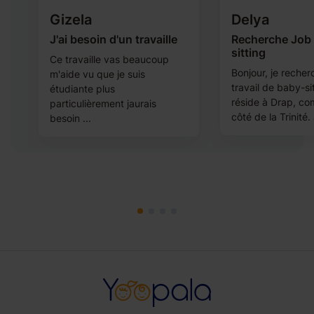
Gizela
Delya
J'ai besoin d'un travaille
Recherche Job
sitting
Ce travaille vas beaucoup
Bonjour, je recher
m'aide vu que je suis
9
travail de baby-si
étudiante plus
je
réside à Drap, c
particulièrement jaurais
côté de la Trinité. 
besoin ...