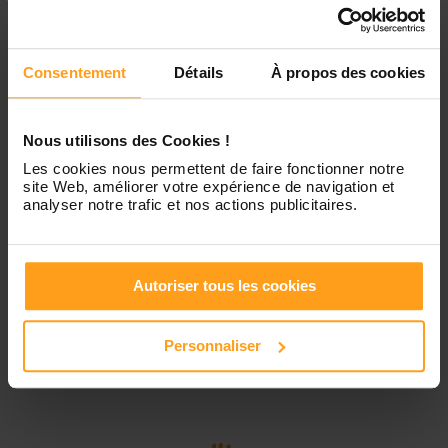
Contactez-nous
Vendredi
Disponible de 00:00 à 00:00
Consentement
Détails
À propos des cookies
Samedi
Disponible de 00:00 à 00:00
Nous utilisons des Cookies !
Les cookies nous permettent de faire fonctionner notre
Dimanche
Disponible de 00:00 à 00:00
site Web, améliorer votre expérience de navigation et
analyser notre trafic et nos actions publicitaires.
Services proposés
Autoriser tous les cookies
Garde d’enfants
Ménage
Personnaliser