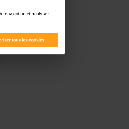
de navigation et analyser
riser tous les cookies