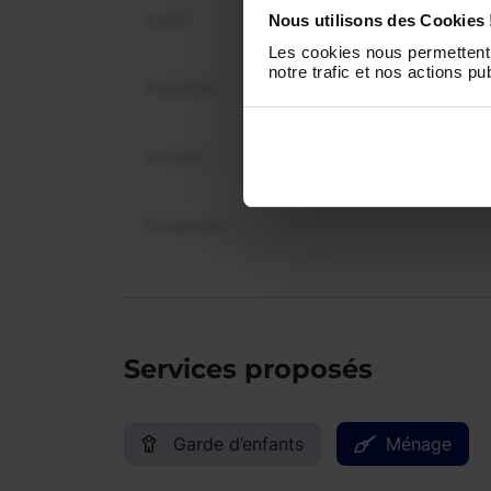
Jeudi
Nous utilisons des Cookies 
Les cookies nous permettent 
notre trafic et nos actions pub
Vendredi
Samedi
Dimanche
Services proposés
Garde d’enfants
Ménage