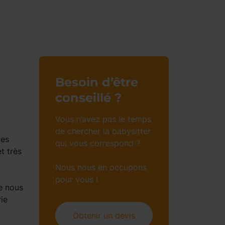
Besoin d’être
conseillé ?
Vous n’avez pas le temps
de chercher la babysitter
des
qui vous correspond ?
t très
Nous nous en occupons
pour vous !
e nous
ie
Obtenir un devis