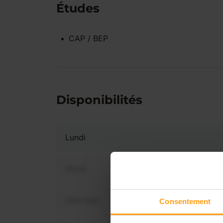
Études
CAP / BEP
Disponibilités
Lundi
Mardi
Mercredi
Consentement
Vous 
disp