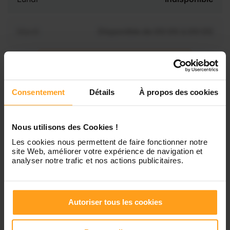
Mardi
Disponible de 00:00 à 00:00
Mercredi
Disponible de 00:00 à 00:30
Vous souhaitez connaître les
disponibilités de Chamsa ?
Consentement
Détails
À propos des cookies
Jeudi
Disponible de 00:00 à 00:00
Contactez-nous
Nous utilisons des Cookies !
Vendredi
Disponible de 00:00 à 00:00
Les cookies nous permettent de faire fonctionner notre
site Web, améliorer votre expérience de navigation et
Samedi
Disponible de 00:00 à 00:00
analyser notre trafic et nos actions publicitaires.
Dimanche
Disponible de 00:00 à 00:00
Autoriser tous les cookies