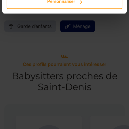
Personnaliser
Services proposés
Garde d’enfants
Ménage
Ces profils pourraient vous intéresser
Babysitters proches de
Saint-Denis