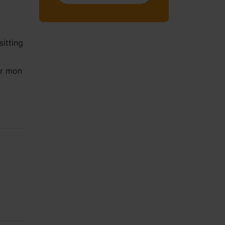
itting
er mon