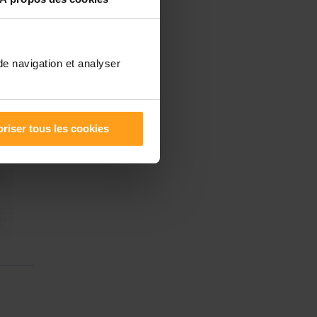
de navigation et analyser
riser tous les cookies