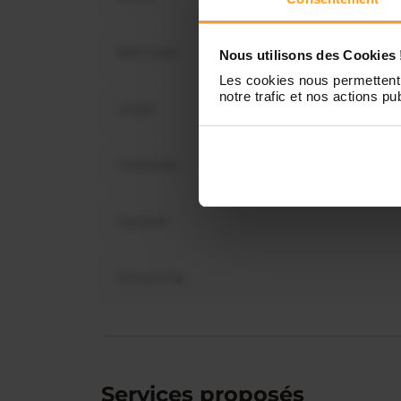
Mercredi
Nous utilisons des Cookies 
Vous 
Les cookies nous permettent 
dis
notre trafic et nos actions pub
Jeudi
Vendredi
Samedi
Dimanche
Services proposés