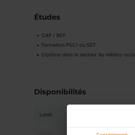
Études
CAP / BEP
Formation PSC1 ou SST
Diplôme dans le secteur du médico-soci
Disponibilités
Lundi
Mardi
Consentement