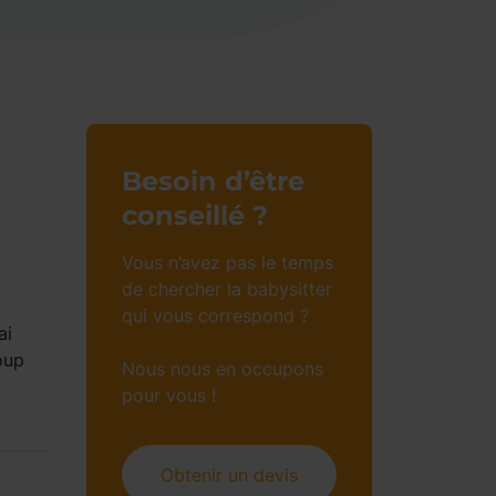
Besoin d’être
conseillé ?
Vous n’avez pas le temps
de chercher la babysitter
qui vous correspond ?
ai
oup
Nous nous en occupons
pour vous !
Obtenir un devis