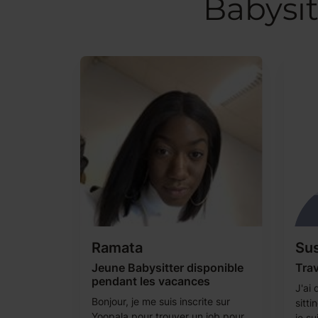
Babysit
Ramata
Su
Jeune Babysitter disponible
Trav
pendant les vacances
J'ai
Bonjour, je me suis inscrite sur
sitt
Yoopala pour trouver un job pour
je su