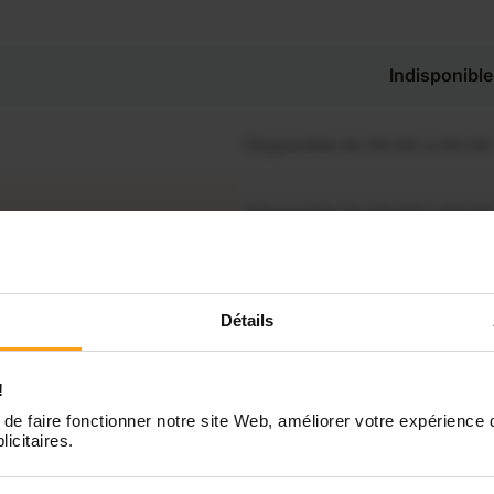
Indisponible
Disponible de 00:00 à 00:00
Disponible de 00:00 à 00:30
souhaitez connaître les
onibilités de Lagsika ?
Disponible de 00:00 à 00:00
Détails
Contactez-nous
Disponible de 00:00 à 00:00
!
de faire fonctionner notre site Web, améliorer votre expérience 
Disponible de 00:00 à 00:00
licitaires.
Disponible de 00:00 à 00:00