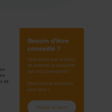
Besoin d’être
conseillé ?
Vous n’avez pas le temps
de chercher la babysitter
mon
qui vous correspond ?
tre
is de
Nous nous en occupons
pour vous !
Obtenir un devis