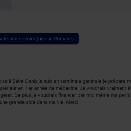
Aide aux devoirs (niveau Primaire)
abite à Saint Denis,je suis en terminale générale je prépare 
upérieur en 1 er année de médecine. Je voudrais vraiment ê
 gérer. De plus je voudrais financer par moi même ma perm
e une grande aide dans ma vie. Merci