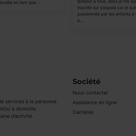
Bonjour à tous, alors je me su
availle en tant que ...
inscrite sur yoopala car je sui
passionnée par les enfants à 
p...
Société
Nous contacter
e services à la personne
Assistance en ligne
nt(s) à domicile.
Carrières
ine d’activité.