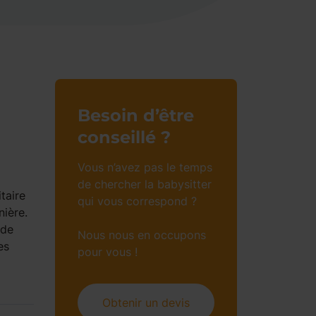
Besoin d’être
conseillé ?
Vous n’avez pas le temps
de chercher la babysitter
taire
qui vous correspond ?
nière.
 de
Nous nous en occupons
es
pour vous !
Obtenir un devis