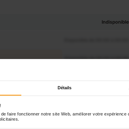
Indisponible
Disponible de 00:00 à 00:00
Disponible de 00:00 à 00:30
souhaitez connaître les
ponibilités de Ines ?
Disponible de 00:00 à 00:00
Contactez-nous
Détails
Disponible de 00:00 à 00:00
!
Disponible de 00:00 à 00:00
de faire fonctionner notre site Web, améliorer votre expérience 
licitaires.