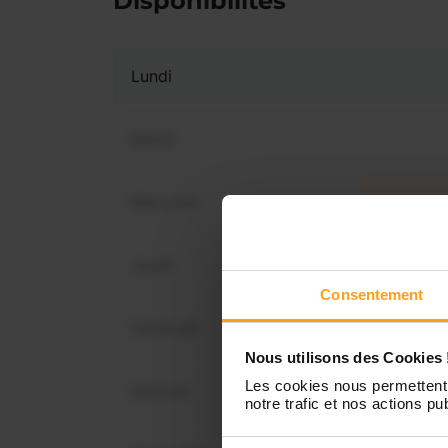
Disponibilités
Lundi
Mardi
Mercredi
Vous 
dis
Jeudi
Consentement
Vendredi
Nous utilisons des Cookies 
Les cookies nous permettent 
Samedi
notre trafic et nos actions pub