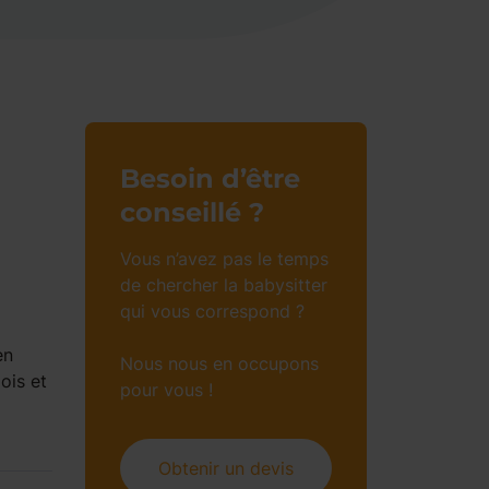
Besoin d’être
conseillé ?
Vous n’avez pas le temps
de chercher la babysitter
qui vous correspond ?
en
Nous nous en occupons
ois et
pour vous !
Obtenir un devis