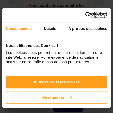
Mercredi
Disponible de 00:00 à 00:30
Vous souhaitez connaître les
disponibilités de Laura ?
Jeudi
Disponible de 00:00 à 00:00
Contactez-nous
Consentement
Détails
À propos des cookies
Vendredi
Disponible de 00:00 à 00:00
Nous utilisons des Cookies !
Samedi
Disponible de 00:00 à 00:00
Les cookies nous permettent de faire fonctionner notre
site Web, améliorer votre expérience de navigation et
analyser notre trafic et nos actions publicitaires.
Dimanche
Disponible de 00:00 à 00:00
Autoriser tous les cookies
Services proposés
Personnaliser
Garde d’enfants
Ménage