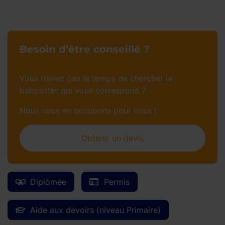
Besoin d’être conseillé ?
Vous n’avez pas le temps de chercher la
babysitter qui vous correspond ?
Nous nous en occupons pour vous !
Obtenir un devis
Diplômée
Permis
Aide aux devoirs (niveau Primaire)