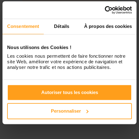
Jeudi
Disponible de 00:00 à 00:00
Contactez-nous
Vendredi
Disponible de 00:00 à 00:00
Consentement
Détails
À propos des cookies
Samedi
Disponible de 00:00 à 00:00
Nous utilisons des Cookies !
Les cookies nous permettent de faire fonctionner notre
site Web, améliorer votre expérience de navigation et
Dimanche
Disponible de 00:00 à 00:00
analyser notre trafic et nos actions publicitaires.
Services proposés
Autoriser tous les cookies
Personnaliser
Garde d’enfants
Ménage