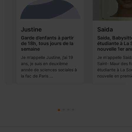
Justine
Saida
il
Garde d’enfants à partir
Saida, Babysitt
de 18h, tous jours de la
étudiante à La
semaine
nouvelle 1er an
Je m’appelle Justine, j’ai 19
Je m'appelle Saida
ans, je suis en deuxième
Saint- Maur des f
ée
année de sciences sociales à
étudiante à La S
la fac de Paris ...
nouvelle en premiè