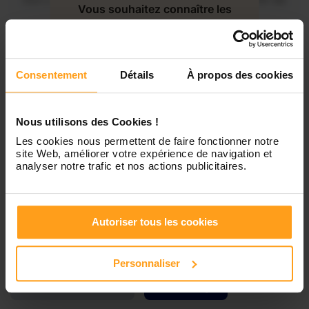
Mercredi
Disponible de 00:00 à 00:30
Vous souhaitez connaître les
disponibilités de Lorene ?
Jeudi
Disponible de 00:00 à 00:00
Contactez-nous
Consentement
Détails
À propos des cookies
Vendredi
Disponible de 00:00 à 00:00
Nous utilisons des Cookies !
Samedi
Disponible de 00:00 à 00:00
Les cookies nous permettent de faire fonctionner notre
site Web, améliorer votre expérience de navigation et
analyser notre trafic et nos actions publicitaires.
Dimanche
Disponible de 00:00 à 00:00
Autoriser tous les cookies
Services proposés
Personnaliser
Garde d’enfants
Ménage