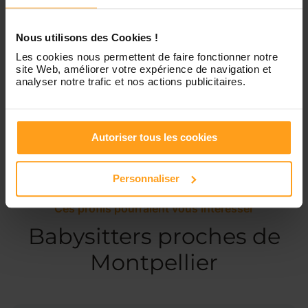
Dimanche
Disponible de 00:00 à 00:00
Nous utilisons des Cookies !
Les cookies nous permettent de faire fonctionner notre
site Web, améliorer votre expérience de navigation et
Services proposés
analyser notre trafic et nos actions publicitaires.
Garde d’enfants
Ménage
Autoriser tous les cookies
Personnaliser
Ces profils pourraient vous intéresser
Babysitters proches de
Montpellier