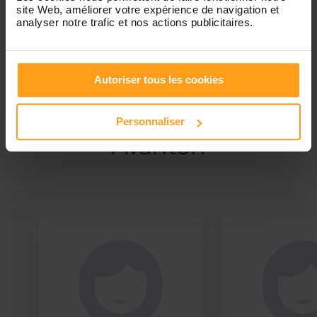
site Web, améliorer votre expérience de navigation et
analyser notre trafic et nos actions publicitaires.
Autoriser tous les cookies
Ces profils pourraient vous intéresser
Babysitters proches de
Personnaliser
Avanton