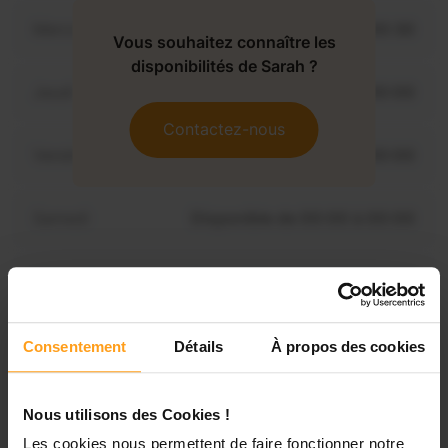
Mercredi
Disponible de 00:00 à 00:30
Vous souhaitez connaître les
disponibilités de Sarah ?
Jeudi
Disponible de 00:00 à 00:00
Contactez-nous
Vendredi
Disponible de 00:00 à 00:00
Samedi
Disponible de 00:00 à 00:00
Dimanche
Disponible de 00:00 à 00:00
Consentement
Détails
À propos des cookies
Services proposés
Nous utilisons des Cookies !
Garde d’enfants
Ménage
Les cookies nous permettent de faire fonctionner notre