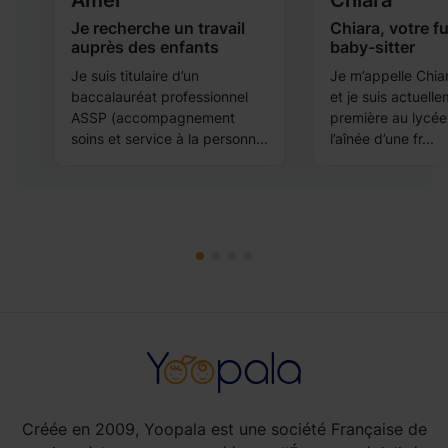
Amel
Chiara
t
Je recherche un travail
Chiara, votre f
auprès des enfants
baby-sitter
Je suis titulaire d’un
Je m’appelle Chiar
baccalauréat professionnel
et je suis actuell
ASSP (accompagnement
première au lycée
soins et service à la personn...
l’aînée d’une fr...
Créée en 2009, Yoopala est une société Française de