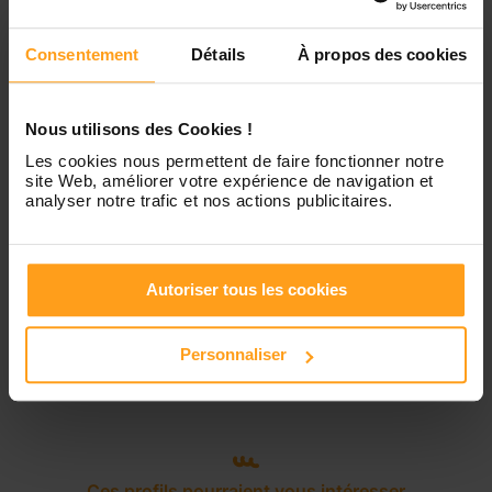
Vendredi
Disponible de 00:00 à 00:00
Consentement
Détails
À propos des cookies
Samedi
Disponible de 00:00 à 00:00
Nous utilisons des Cookies !
Les cookies nous permettent de faire fonctionner notre
Dimanche
Disponible de 00:00 à 00:00
site Web, améliorer votre expérience de navigation et
analyser notre trafic et nos actions publicitaires.
Services proposés
Autoriser tous les cookies
Garde d’enfants
Ménage
Personnaliser
Ces profils pourraient vous intéresser