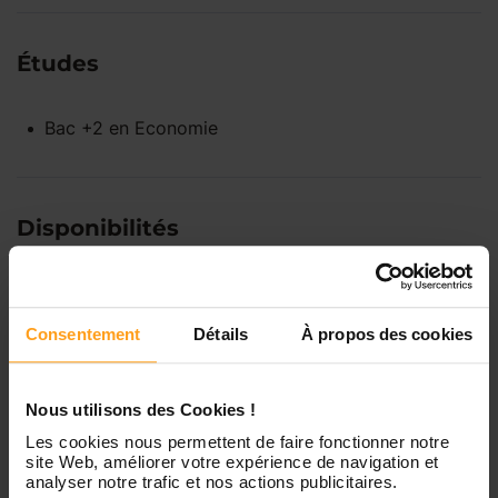
Études
Bac +2
en
Economie
Disponibilités
Lundi
Indisponible
Consentement
Détails
À propos des cookies
Mardi
Disponible de 00:00 à 00:00
Nous utilisons des Cookies !
Les cookies nous permettent de faire fonctionner notre
Mercredi
Disponible de 00:00 à 00:30
Vous souhaitez connaître les
site Web, améliorer votre expérience de navigation et
analyser notre trafic et nos actions publicitaires.
disponibilités de Marion ?