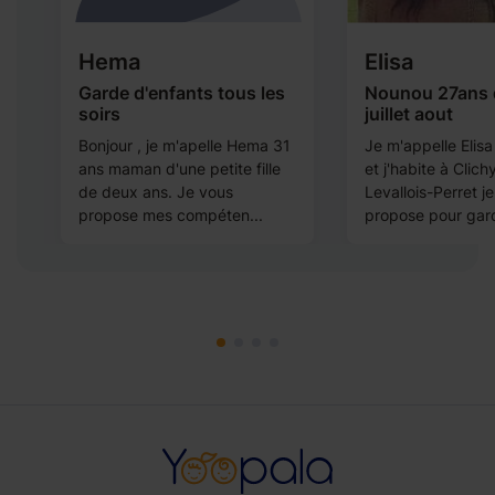
Hema
Elisa
Garde d'enfants tous les
Nounou 27ans 
soirs
juillet aout
nt
Bonjour , je m'apelle Hema 31
Je m'appelle Elisa 
s
ans maman d'une petite fille
et j'habite à Clichy
de deux ans. Je vous
Levallois-Perret j
propose mes compéten...
propose pour gard