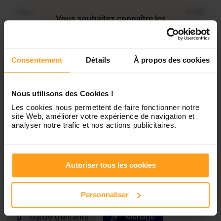
Mercredi
Disponible de 00:00 à 00:30
Vous souhaitez connaître les
disponibilités de Ambre ?
Jeudi
Disponible de 00:00 à 00:00
Consentement
Détails
À propos des cookies
Contactez-nous
Vendredi
Disponible de 00:00 à 00:00
Nous utilisons des Cookies !
Samedi
Disponible de 00:00 à 00:00
Les cookies nous permettent de faire fonctionner notre
site Web, améliorer votre expérience de navigation et
analyser notre trafic et nos actions publicitaires.
Dimanche
Disponible de 00:00 à 00:00
Autoriser tous les cookies
Services proposés
Personnaliser
Garde d’enfants
Ménage