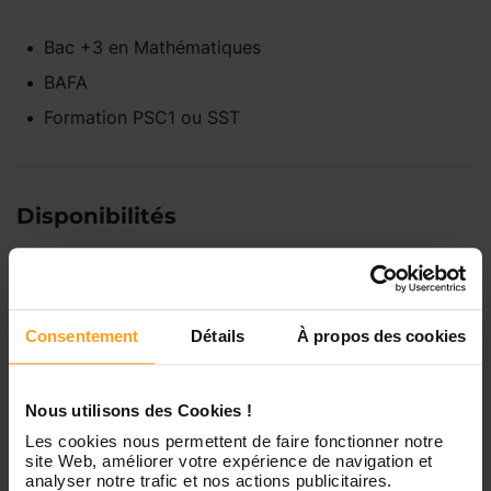
Bac +3
en
Mathématiques
BAFA
Formation PSC1 ou SST
Disponibilités
Lundi
Indisponible
Consentement
Détails
À propos des cookies
Mardi
Disponible de 00:00 à 00:00
Nous utilisons des Cookies !
Mercredi
Disponible de 00:00 à 00:30
Les cookies nous permettent de faire fonctionner notre
Vous souhaitez connaître les
site Web, améliorer votre expérience de navigation et
disponibilités de Clara ?
analyser notre trafic et nos actions publicitaires.