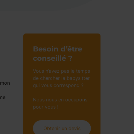
Besoin d’être
conseillé ?
Vous n’avez pas le temps
de chercher la babysitter
r mon
qui vous correspond ?
 me
Nous nous en occupons
pour vous !
Obtenir un devis