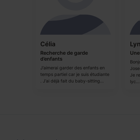
Célia
Ly
Recherche de garde
Une 
d’enfants
Bonj
J’aimerai garder des enfants en
Josep
temps partiel car je suis étudiante
Je r
. J’ai déjà fait du baby-sitting...
lyc...