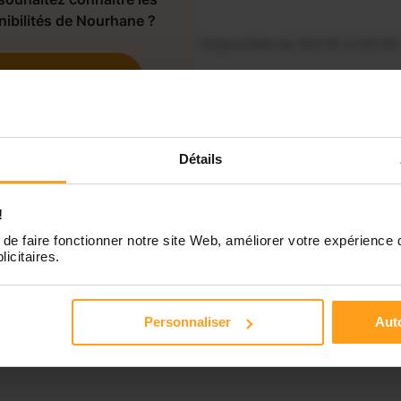
nibilités de Nourhane ?
Disponible de 00:00 à 00:00
Contactez-nous
Disponible de 00:00 à 00:00
Disponible de 00:00 à 00:00
Détails
Disponible de 00:00 à 00:00
!
de faire fonctionner notre site Web, améliorer votre expérience 
licitaires.
Personnaliser
Auto