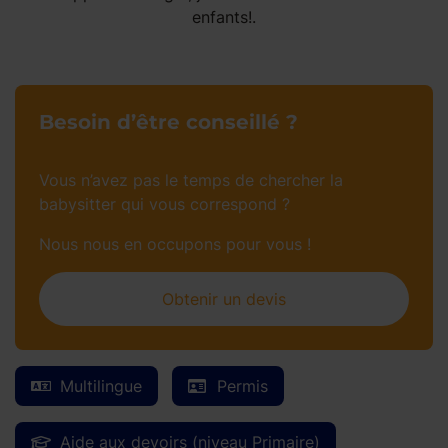
enfants!.
Besoin d’être conseillé ?
Vous n’avez pas le temps de chercher la
babysitter qui vous correspond ?
Nous nous en occupons pour vous !
Obtenir un devis
Multilingue
Permis
Aide aux devoirs (niveau Primaire)