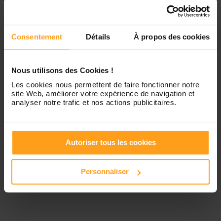
Jeudi
Disponible de 00:00 à 00:00
Contactez-nous
Consentement
Détails
À propos des cookies
Vendredi
Disponible de 00:00 à 00:00
Samedi
Disponible de 00:00 à 00:00
Nous utilisons des Cookies !
Les cookies nous permettent de faire fonctionner notre
site Web, améliorer votre expérience de navigation et
Dimanche
Disponible de 00:00 à 00:00
analyser notre trafic et nos actions publicitaires.
Autoriser tous les cookies
Services proposés
Personnaliser
Garde d’enfants
Ménage