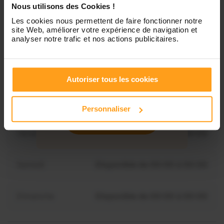
Lundi
Indisponible
Nous utilisons des Cookies !
Les cookies nous permettent de faire fonctionner notre
site Web, améliorer votre expérience de navigation et
Mardi
Disponible de 00:00 à 00:00
analyser notre trafic et nos actions publicitaires.
Mercredi
Disponible de 00:00 à 00:30
Vous souhaitez connaître les
Autoriser tous les cookies
disponibilités de Jade ?
Jeudi
Disponible de 00:00 à 00:00
Personnaliser
Contactez-nous
Vendredi
Disponible de 00:00 à 00:00
Samedi
Disponible de 00:00 à 00:00
Dimanche
Disponible de 00:00 à 00:00