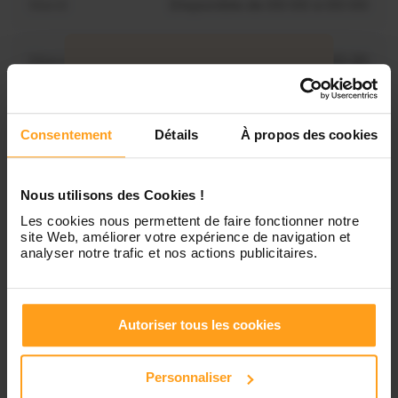
Mardi
Disponible de 00:00 à 00:00
Mercredi
Disponible de 00:00 à 00:30
Vous souhaitez connaître les
disponibilités de Laurine ?
Jeudi
Disponible de 00:00 à 00:00
Consentement
Détails
À propos des cookies
Contactez-nous
Vendredi
Disponible de 00:00 à 00:00
Nous utilisons des Cookies !
Les cookies nous permettent de faire fonctionner notre
Samedi
Disponible de 00:00 à 00:00
site Web, améliorer votre expérience de navigation et
analyser notre trafic et nos actions publicitaires.
Dimanche
Disponible de 00:00 à 00:00
Autoriser tous les cookies
Services proposés
Personnaliser