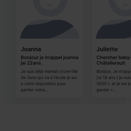
Joanna
Juliette
à
Bonjour je m'appel joanna
Chercher baby-
jai 22ans.
Châtellerault
e
Je suis déjà maman d'une fille
Bonjour, Je m'appe
de 3ans qui va à l'école je sui
j'ai 18 ans ( je sui
a votre disposition pour
2000 ), et je me 
garder votre...
garder v...