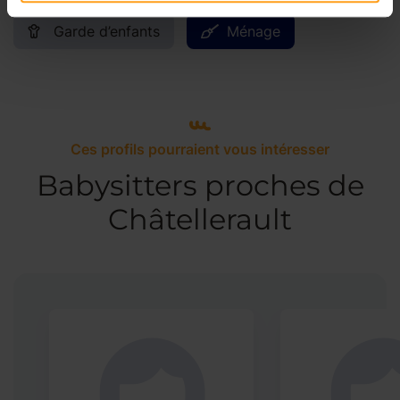
Garde d’enfants
Ménage
Ces profils pourraient vous intéresser
Babysitters proches de
Châtellerault