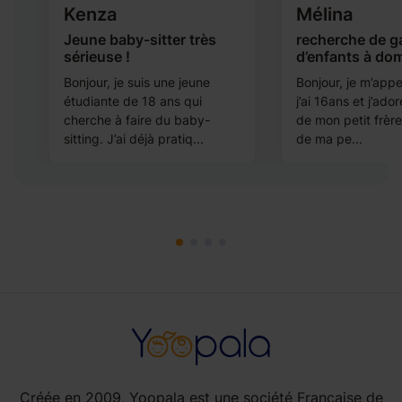
Kenza
Mélina
Jeune baby-sitter très
recherche de g
sérieuse !
d’enfants à dom
Bonjour, je suis une jeune
Bonjour, je m’appe
étudiante de 18 ans qui
j’ai 16ans et j’ad
e
cherche à faire du baby-
de mon petit frèr
sitting. J’ai déjà pratiq...
de ma pe...
Créée en 2009, Yoopala est une société Française de