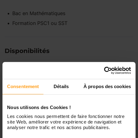
Bac
en
Mathématiques
Formation PSC1 ou SST
Disponibilités
Lundi
Indisponible
Consentement
Détails
À propos des cookies
Mardi
Disponible de 00:00 à 00:00
Nous utilisons des Cookies !
Mercredi
Disponible de 00:00 à 00:30
Vous souhaitez connaître les
Les cookies nous permettent de faire fonctionner notre
site Web, améliorer votre expérience de navigation et
disponibilités de Kelly ?
analyser notre trafic et nos actions publicitaires.
Jeudi
Disponible de 00:00 à 00:00