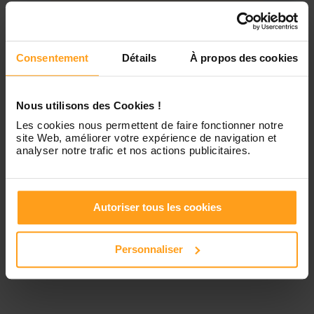
Jeudi
Disponible de 00:00 à 00:00
Contactez-nous
Vendredi
Disponible de 00:00 à 00:00
Consentement
Détails
À propos des cookies
Samedi
Disponible de 00:00 à 00:00
Nous utilisons des Cookies !
Les cookies nous permettent de faire fonctionner notre
site Web, améliorer votre expérience de navigation et
Dimanche
Disponible de 00:00 à 00:00
analyser notre trafic et nos actions publicitaires.
Services proposés
Autoriser tous les cookies
Personnaliser
Garde d’enfants
Ménage