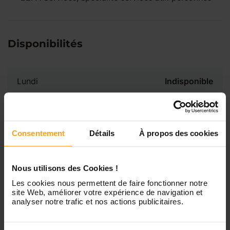
Disponibilités
Lundi
Indisponible
Mardi
Disponible de 00:00 à 00:00
Consentement
Détails
À propos des cookies
Mercredi
Disponible de 00:00 à 00:30
Vous souhaitez connaître les
disponibilités de Elodine ?
Nous utilisons des Cookies !
Jeudi
Disponible de 00:00 à 00:00
Les cookies nous permettent de faire fonctionner notre
site Web, améliorer votre expérience de navigation et
Contactez-nous
analyser notre trafic et nos actions publicitaires.
Vendredi
Disponible de 00:00 à 00:00