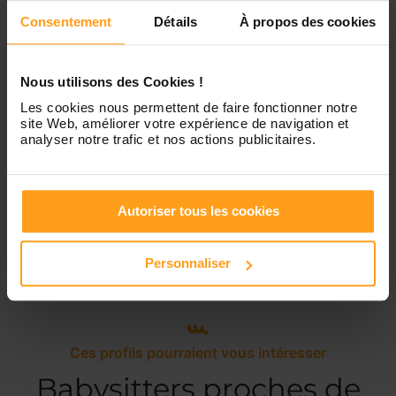
Consentement
Détails
À propos des cookies
Samedi
Disponible de 00:00 à 00:00
Nous utilisons des Cookies !
Dimanche
Disponible de 00:00 à 00:00
Les cookies nous permettent de faire fonctionner notre
site Web, améliorer votre expérience de navigation et
analyser notre trafic et nos actions publicitaires.
Services proposés
Autoriser tous les cookies
Garde d’enfants
Ménage
Personnaliser
Ces profils pourraient vous intéresser
Babysitters proches de