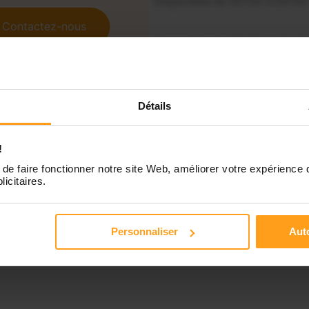
Disponible de 00:00 à 00:00
Contactez-nous
Disponible de 00:00 à 00:00
Disponible de 00:00 à 00:00
Détails
Disponible de 00:00 à 00:00
!
de faire fonctionner notre site Web, améliorer votre expérience 
licitaires.
Personnaliser
Auto