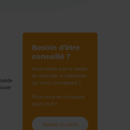
Besoin d’être
conseillé ?
Vous n’avez pas le temps
de chercher la babysitter
ossède
qui vous correspond ?
oposer
Nous nous en occupons
pour vous !
Obtenir un devis