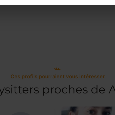
Ces profils pourraient vous intéresser
ysitters proches de 