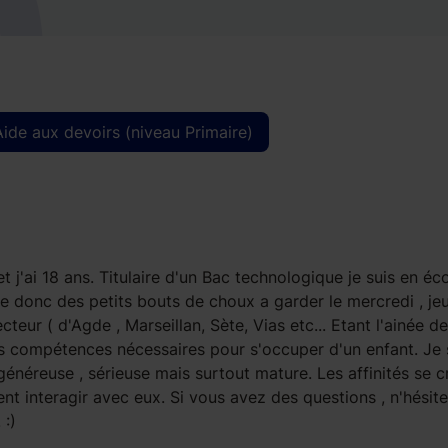
Aide aux devoirs (niveau Primaire)
 j'ai 18 ans. Titulaire d'un Bac technologique je suis en éc
donc des petits bouts de choux a garder le mercredi , jeu
eur ( d'Agde , Marseillan, Sète, Vias etc... Etant l'ainée de
les compétences nécessaires pour s'occuper d'un enfant. Je 
généreuse , sérieuse mais surtout mature. Les affinités se c
nt interagir avec eux. Si vous avez des questions , n'hésit
 :)