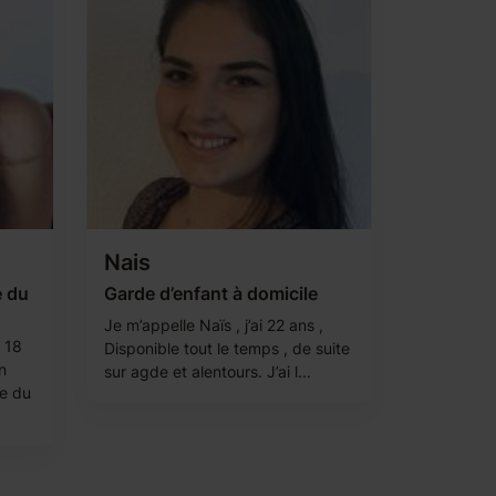
Nais
e du
Garde d’enfant à domicile
Je m’appelle Naïs , j’ai 22 ans ,
i 18
Disponible tout le temps , de suite
n
sur agde et alentours. J’ai l...
he du