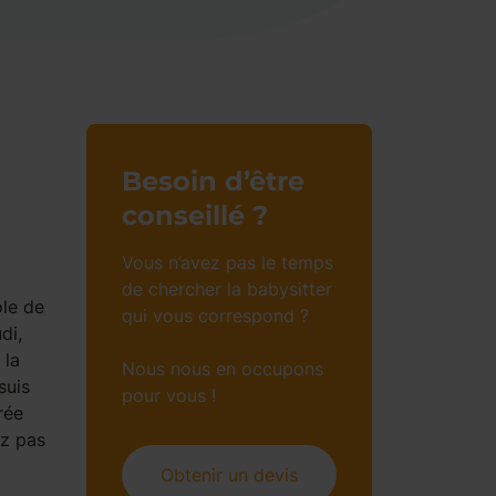
Besoin d’être
conseillé ?
Vous n’avez pas le temps
de chercher la babysitter
ole de
qui vous correspond ?
di,
 la
Nous nous en occupons
suis
pour vous !
rée
ez pas
Obtenir un devis