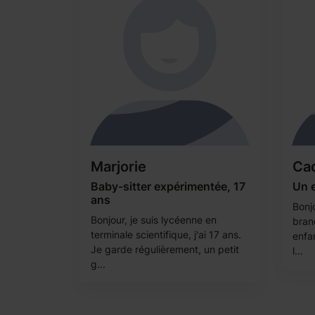
Marjorie
Cac
Baby-sitter expérimentée, 17
Un e
ans
Bonj
Bonjour, je suis lycéenne en
branc
terminale scientifique, j'ai 17 ans.
enfa
Je garde régulièrement, un petit
l...
g...