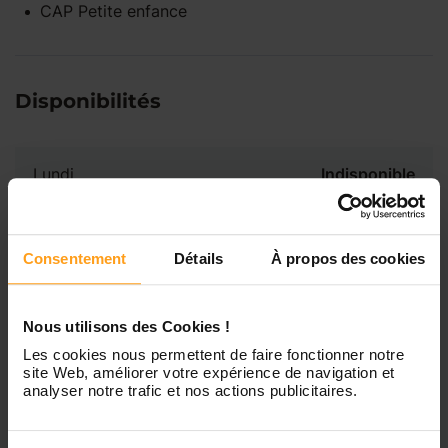
CAP Petite enfance
Disponibilités
Lundi
Indisponible
Mardi
Disponible de 00:00 à 00:00
Consentement
Détails
À propos des cookies
Mercredi
Disponible de 00:00 à 00:30
Vous souhaitez connaître les
Nous utilisons des Cookies !
disponibilités de Vanessa ?
Les cookies nous permettent de faire fonctionner notre
Jeudi
Disponible de 00:00 à 00:00
site Web, améliorer votre expérience de navigation et
analyser notre trafic et nos actions publicitaires.
Contactez-nous
Vendredi
Disponible de 00:00 à 00:00