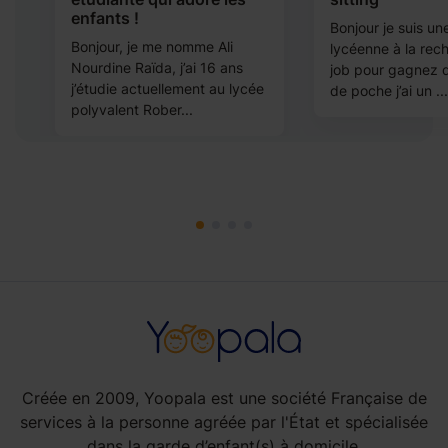
enfants !
ai
Bonjour je suis un
Bonjour, je me nomme Ali
is
lycéenne à la rec
Nourdine Raïda, j’ai 16 ans
job pour gagnez d
j’étudie actuellement au lycée
de poche j’ai un ...
polyvalent Rober...
Créée en 2009, Yoopala est une société Française de
services à la personne agréée par l'État et spécialisée
dans la garde d’enfant(s) à domicile.