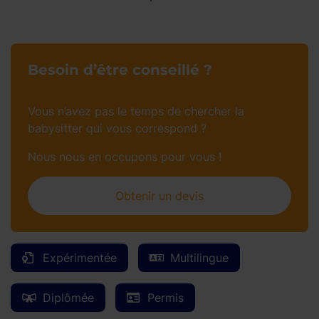
Besoin d’être conseillé ?
Vous n’avez pas le temps de chercher la
babysitter qui vous correspond ?
Nous nous en occupons pour vous !
Obtenir un devis
Expérimentée
Multilingue
Diplômée
Permis