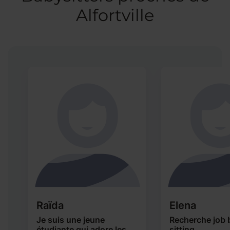
Alfortville
Raïda
Elena
Je suis une jeune
Recherche job 
étudiante qui adore les
sitting