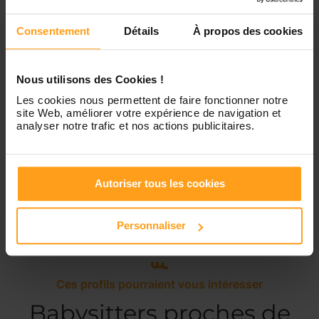
Samedi
Disponible de 00:00 à 00:00
Consentement
Détails
À propos des cookies
Dimanche
Disponible de 00:00 à 00:00
Nous utilisons des Cookies !
Les cookies nous permettent de faire fonctionner notre
site Web, améliorer votre expérience de navigation et
analyser notre trafic et nos actions publicitaires.
Services proposés
Autoriser tous les cookies
Garde d’enfants
Ménage
Personnaliser
Ces profils pourraient vous intéresser
Babysitters proches de