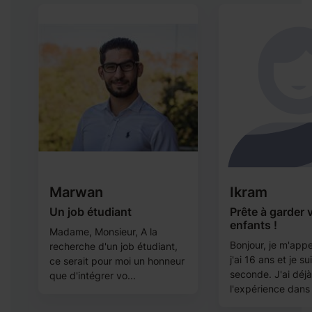
Marwan
Ikram
Un job étudiant
Prête à garder 
9-
enfants !
Madame, Monsieur, A la
Bonjour, je m'appe
recherche d'un job étudiant,
,
j'ai 16 ans et je su
ce serait pour moi un honneur
e
seconde. J'ai déj
que d'intégrer vo...
l'expérience dans 