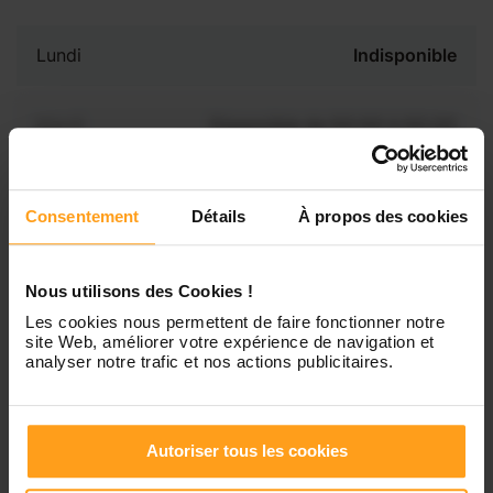
Lundi
Indisponible
Mardi
Disponible de 00:00 à 00:00
Mercredi
Disponible de 00:00 à 00:30
Vous souhaitez connaître les
Consentement
Détails
À propos des cookies
disponibilités de Sarah ?
Jeudi
Disponible de 00:00 à 00:00
Nous utilisons des Cookies !
Contactez-nous
Les cookies nous permettent de faire fonctionner notre
Vendredi
Disponible de 00:00 à 00:00
site Web, améliorer votre expérience de navigation et
analyser notre trafic et nos actions publicitaires.
Samedi
Disponible de 00:00 à 00:00
Autoriser tous les cookies
Dimanche
Disponible de 00:00 à 00:00