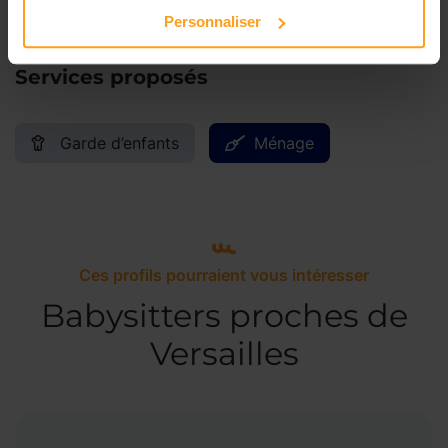
Personnaliser
Services proposés
Garde d’enfants
Ménage
Ces profils pourraient vous intéresser
Babysitters proches de
Versailles