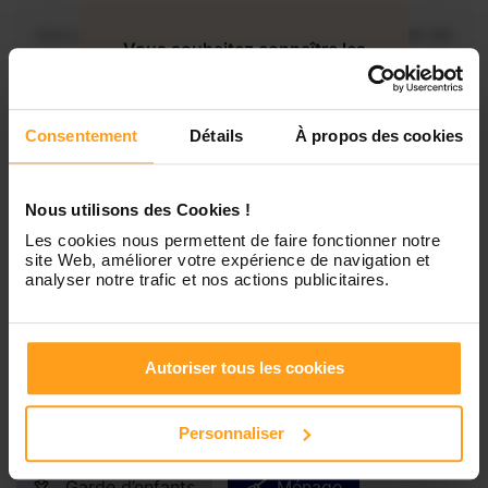
Mercredi
Disponible de 00:00 à 00:30
Vous souhaitez connaître les
disponibilités de Elodie ?
Jeudi
Disponible de 00:00 à 00:00
Consentement
Détails
À propos des cookies
Contactez-nous
Vendredi
Disponible de 00:00 à 00:00
Nous utilisons des Cookies !
Samedi
Disponible de 00:00 à 00:00
Les cookies nous permettent de faire fonctionner notre
site Web, améliorer votre expérience de navigation et
analyser notre trafic et nos actions publicitaires.
Dimanche
Disponible de 00:00 à 00:00
Autoriser tous les cookies
Services proposés
Personnaliser
Garde d’enfants
Ménage