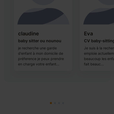
claudine
Eva
,
baby sitter ou nounou
CV baby-sitting
je recherche une garde
Je suis à la reche
d'enfant à mon domicile de
emploie actuelleme
préference je peux prendre
beaucoup les enfan
en charge votre enfant...
fait beauc...
e