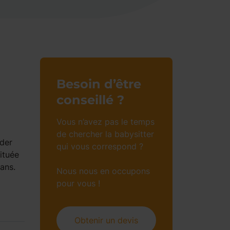
Besoin d’être
conseillé ?
Vous n’avez pas le temps
de chercher la babysitter
rder
qui vous correspond ?
ituée
 ans.
Nous nous en occupons
pour vous !
Obtenir un devis