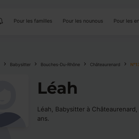
Pour les familles
Pour les nounous
Pour les en
Babysitter
Bouches-Du-Rhône
Châteaurenard
N°1
Léah
Léah, Babysitter à Châteaurenard,
ans.