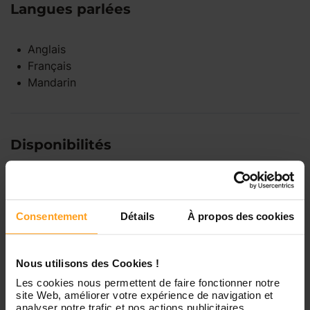
Langues parlées
Anglais
Français
Mandarin
Disponibilités
Lundi
Indisponible
Consentement
Détails
À propos des cookies
Mardi
Disponible de 00:00 à 00:00
Nous utilisons des Cookies !
Mercredi
Disponible de 00:00 à 00:30
Les cookies nous permettent de faire fonctionner notre
Vous souhaitez connaître les
site Web, améliorer votre expérience de navigation et
disponibilités de Lisa ?
analyser notre trafic et nos actions publicitaires.