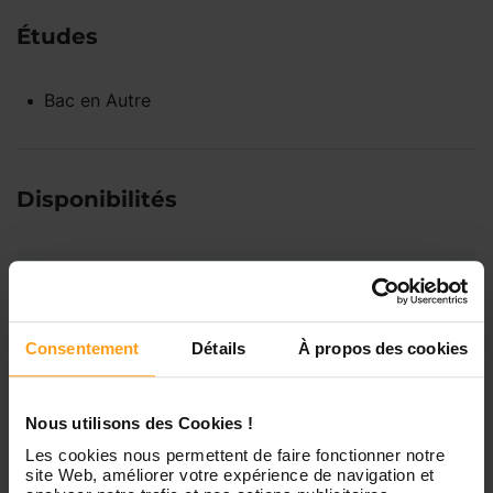
Études
Bac
en
Autre
Disponibilités
Lundi
Indisponible
Mardi
Disponible de 00:00 à 00:00
Consentement
Détails
À propos des cookies
Mercredi
Disponible de 00:00 à 00:30
Nous utilisons des Cookies !
Vous souhaitez connaître les
Les cookies nous permettent de faire fonctionner notre
disponibilités de Loane ?
site Web, améliorer votre expérience de navigation et
Jeudi
Disponible de 00:00 à 00:00