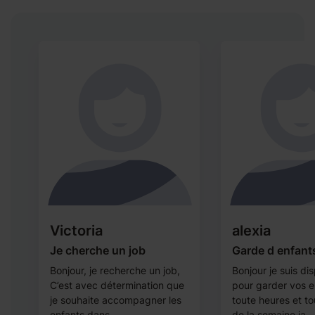
Victoria
alexia
e
Je cherche un job
Garde d enfant
Bonjour, je recherche un job,
Bonjour je suis di
e,
C’est avec détermination que
pour garder vos e
je souhaite accompagner les
toute heures et to
enfants dans ...
de la semaine ja...