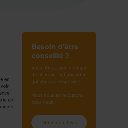
Besoin d’être
conseillé ?
Vous n’avez pas le temps
de chercher la babysitter
le en
qui vous correspond ?
voir
ience
Nous nous en occupons
rie en
pour vous !
nements
Obtenir un devis