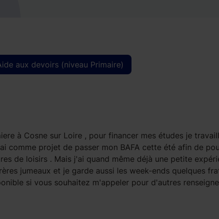
Aide aux devoirs (niveau Primaire)
iere à Cosne sur Loire , pour financer mes études je travail
 j'ai comme projet de passer mon BAFA cette été afin de pou
tres de loisirs . Mais j'ai quand même déjà une petite expér
rères jumeaux et je garde aussi les week-ends quelques frat
disponible si vous souhaitez m'appeler pour d'autres renseig