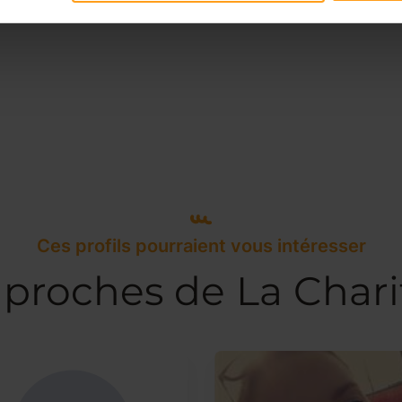
Ces profils pourraient vous intéresser
 proches de La Chari