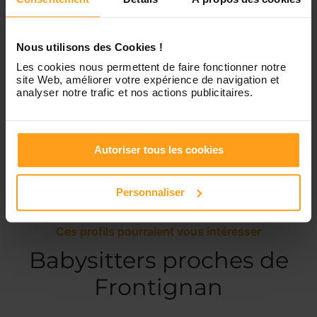
Dimanche
Disponible de 00:00 à 00:00
Nous utilisons des Cookies !
Les cookies nous permettent de faire fonctionner notre
site Web, améliorer votre expérience de navigation et
Services proposés
analyser notre trafic et nos actions publicitaires.
Garde d’enfants
Ménage
Autoriser tous les cookies
Personnaliser
Ces profils pourraient vous intéresser
Babysitters proches de
Frontignan