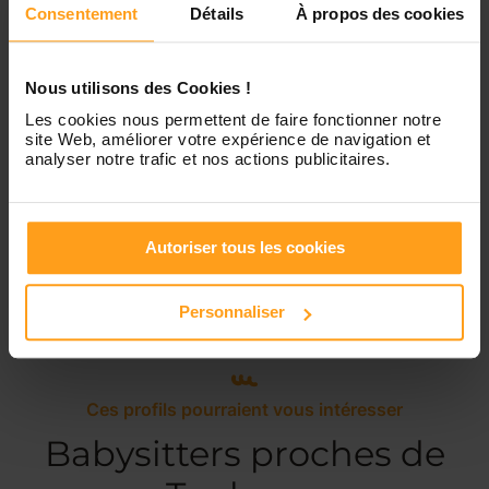
Consentement
Détails
À propos des cookies
Samedi
Disponible de 00:00 à 00:00
Dimanche
Disponible de 00:00 à 00:00
Nous utilisons des Cookies !
Les cookies nous permettent de faire fonctionner notre
site Web, améliorer votre expérience de navigation et
analyser notre trafic et nos actions publicitaires.
Services proposés
Autoriser tous les cookies
Garde d’enfants
Ménage
Personnaliser
Ces profils pourraient vous intéresser
Babysitters proches de